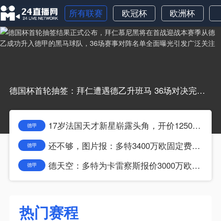
所有联赛
欧冠杯
欧洲杯
德国杯首轮抽签：拜仁遭遇德乙升班马 36场对决完整名单曝光,拜仁,德乙,霍芬海姆,柏林赫塔队,勒沃库森队,多特蒙德队,沙尔克04队,德国杯半决赛
17岁法国天才新星崭露头角，开价1250万欧，4大欧洲豪门展开哄抢
德甲
还不够，图片报：多特3400万欧固定费用+600万欧奖金报价马拉
德甲
德天空：多特为卡雷察斯报价3000万欧+500万欧浮动遭根克拒绝
德甲
热门赛程